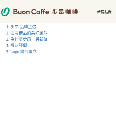
跳
至
新客點我
主
要
步昂 品牌主張
內
把關精品的美好風味
容
為什麼步昂「最新鮮」
網友評價
Logo 設計理念