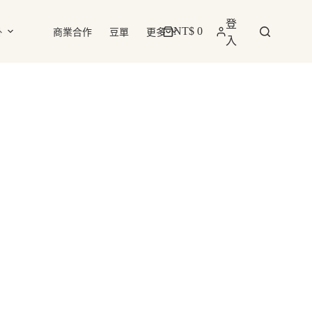
登
NT$
0
掛
商業合作
豆單
更多
購
入
物
車