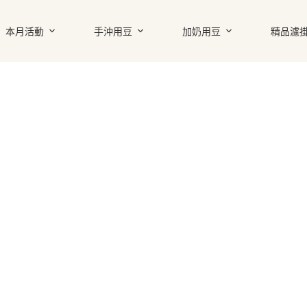
本月活動
手沖用豆
加奶用豆
精品濾