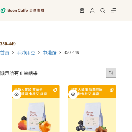
跳
至
購
主
物
要
車
內
容
350-449
350-449
首頁
手沖用豆
中淺焙
顯示所有 8 筆結果