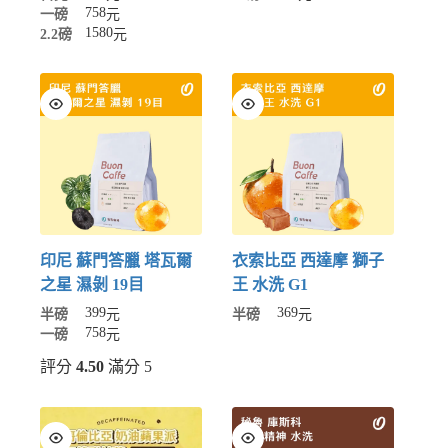
758
一磅
元
1580
2.2磅
元
印尼 蘇門答臘 塔瓦爾
衣索比亞 西達摩 獅子
之星 濕剝 19目
王 水洗 G1
399
369
半磅
元
半磅
元
758
一磅
元
評分
4.50
滿分 5