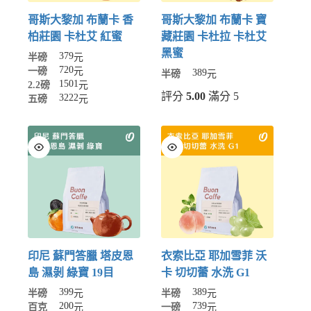
哥斯大黎加 布蘭卡 香
哥斯大黎加 布蘭卡 寶
柏莊園 卡杜艾 紅蜜
藏莊園 卡杜拉 卡杜艾
黑蜜
379
半磅
元
720
一磅
元
389
半磅
元
1501
2.2磅
元
評分
5.00
滿分 5
3222
五磅
元
印尼 蘇門答臘 塔皮恩
衣索比亞 耶加雪菲 沃
島 濕剝 綠寶 19目
卡 切切蕾 水洗 G1
399
389
半磅
元
半磅
元
200
739
百克
元
一磅
元