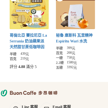
哥倫比亞 賽拉尼亞 La
秘魯 庫斯科 瓦里精神
Serrania 奶油蘋果派
Espíritu Wari 水洗
天然甜甘蔗低咖啡因
399
半磅
元
200
百克
元
439
半磅
元
758
一磅
元
219
百克
元
1580
2.2磅
元
評分
4.88
滿分 5
3392
五磅
元
Line 客服
Email 客服