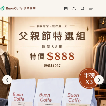
跳
至
購
主
物
要
車
內
容