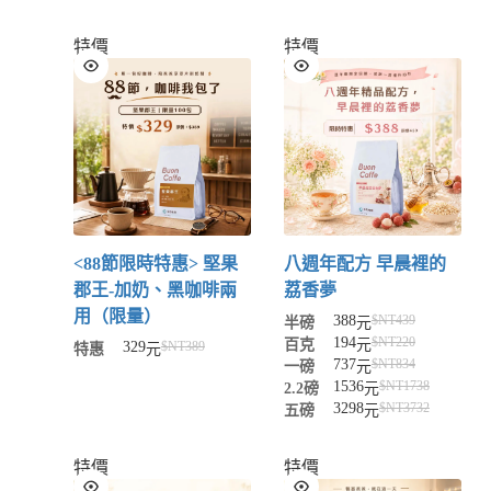
特價
特價
<88節限時特惠> 堅果
八週年配方 早晨裡的
郡王-加奶、黑咖啡兩
荔香夢
用（限量）
388
$NT
439
半磅
元
194
$NT
220
百克
元
329
$NT
389
特惠
元
737
$NT
834
一磅
元
1536
$NT
1738
2.2磅
元
3298
$NT
3732
五磅
元
特價
特價