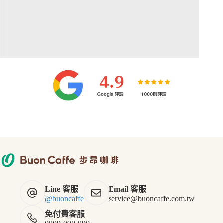
Line 客服
Email 客服
@buoncaffe
service@buoncaffe.com.tw
免付費客服