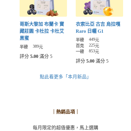
哥斯大黎加 布蘭卡 寶
衣索比亞 古吉 烏拉嘎
藏莊園 卡杜拉 卡杜艾
Raro 日曬 G1
黑蜜
449
半磅
元
225
百克
元
389
半磅
元
853
一磅
元
評分
5.00
滿分 5
評分
5.00
滿分 5
點此看更多「本月新品」
｜熱銷品項｜
每月限定的超值優惠，馬上選購