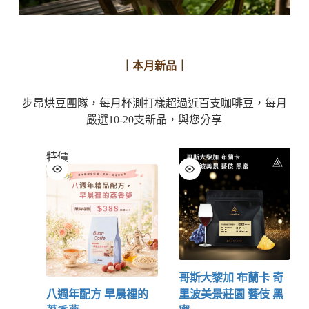
｜本月新品｜
步昂烘豆團隊，每月杯測打樣超過近百支咖啡豆，每月
嚴選10-20支新品，與您分享
特價
哥斯大黎加 布蘭卡 奇
八週年配方 早晨裡的
里波美景莊園 藝伎 黑