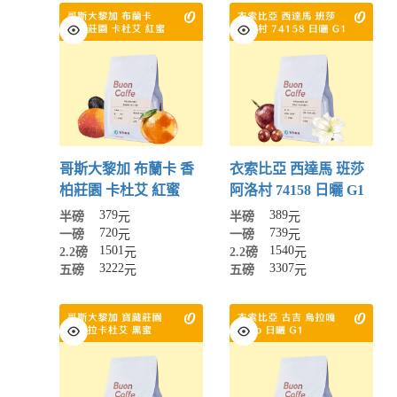
哥斯大黎加 布蘭卡 香
衣索比亞 西達馬 班莎
柏莊園 卡杜艾 紅蜜
阿洛村 74158 日曬 G1
379
389
半磅
元
半磅
元
720
739
一磅
元
一磅
元
1501
1540
2.2磅
元
2.2磅
元
3222
3307
五磅
元
五磅
元