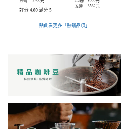
1708
1659
五磅
元
2.2磅
元
3562
五磅
元
評分
4.80
滿分 5
點此看更多「熱銷品項」