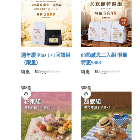
週年慶 Plus 1+1回饋組
88節感恩三入組 限量
（限量）
特惠$888
899
888
$NT
1058
$NT
1047
特惠
元
特惠
元
特價
特價