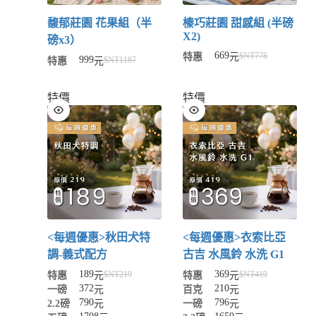
馥郁莊園 花果組（半
榛巧莊園 甜感組 (半磅
X2)
磅x3）
669
$NT
778
特惠
元
999
$NT
1187
特惠
元
特價
特價
<每週優惠>秋田犬特
<每週優惠>衣索比亞
調-義式配方
古吉 水風鈴 水洗 G1
189
369
$NT
219
$NT
419
特惠
元
特惠
元
372
210
一磅
元
百克
元
790
796
2.2磅
元
一磅
元