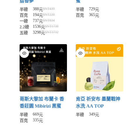
荔香夢
蜜
388
729
$NT
439
半磅
元
半磅
元
194
365
$NT
220
百克
元
百克
元
737
$NT
834
一磅
元
1536
$NT
1738
2.2磅
元
3298
$NT
3732
五磅
元
哥斯大黎加 布蘭卡 香
肯亞 祈安布 墨蘭戰神
香莊園 Mibirizi 黑蜜
水洗 AA TOP
669
349
半磅
元
半磅
元
335
百克
元