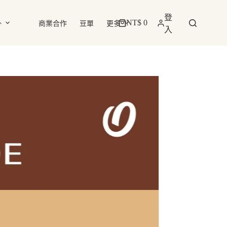
登
NT$
0
掛
商業合作
豆單
更多
購
入
物
車