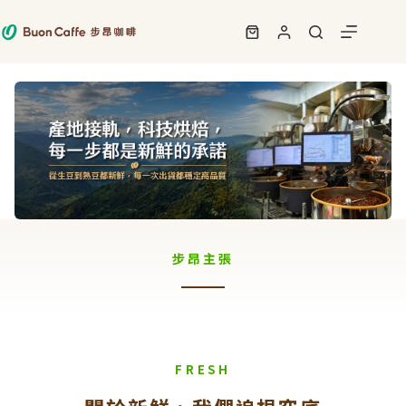
跳
至
購
主
物
要
車
內
容
步昂主張
FRESH