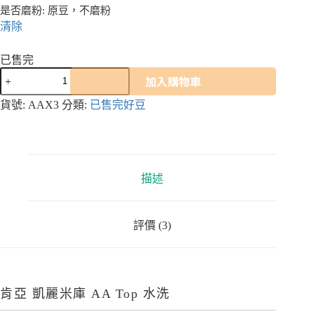
是否磨粉
: 原豆，不磨粉
清除
已售完
肯
加入購物車
亞
凱
貨號:
AAX3
分類:
已售完好豆
麗
米
庫
AA
Top
描述
水
洗
數
評價 (3)
量
肯亞 凱麗米庫 AA Top 水洗