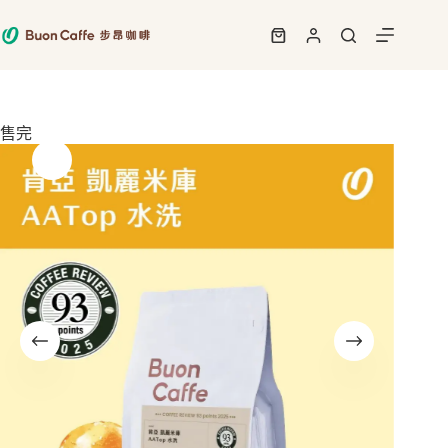
跳
至
購
主
物
要
車
內
容
售完