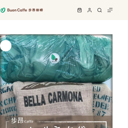
跳
至
購
主
物
要
車
內
容