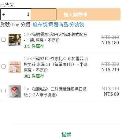
已售完
咖
加入購物車
啡
生
貨號:
bag
分類:
麻布袋/周邊商品/分裝袋
豆
1
×
<每週優惠>秋田犬特調-義式配方
NT$
219
麻
<
- 半磅, 原豆，不磨粉
NT$
189
布
每
375 件庫存
袋
週
批
1
×
<半磅$219>衣索比亞 耶加雪菲 西
優
發/
NT$
339
橙男孩 水洗 G1（每單限1包） - 半磅,
惠
<
零
NT$
219
原豆，不磨粉
>
半
售
302 件庫存
秋
磅
優
田
$
NT$
110
惠
1
×
《加購品》 三洋麻籤錐形漂白濾
犬
2
《
NT$
89
紙 (1-2人錐形濾紙)
出
1
特
加
9
清
調
購
>
隨
-
品
衣
機
義
》
索
出
式
三
比
貨
配
洋
亞
數
方
描述