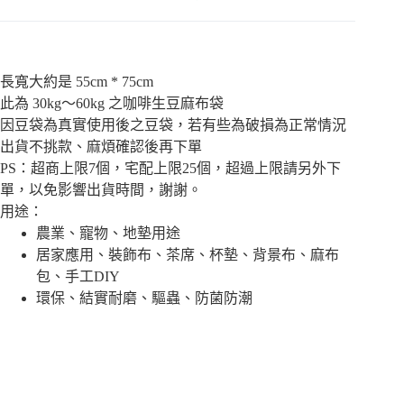
麻
耶
-
量
籤
加
半
錐
雪
磅
形
,
菲
漂
原
西
長寬大約是 55cm * 75cm
白
豆
橙
此為 30kg～60kg 之咖啡生豆麻布袋
濾
，
男
因豆袋為真實使用後之豆袋，若有些為破損為正常情況
紙
不
孩
出貨不挑款、麻煩確認後再下單
(
磨
水
1
PS：超商上限7個，宅配上限25個，超過上限請另外下
粉
洗
-
G
單，以免影響出貨時間，謝謝。
2
1
用途：
人
（
錐
農業、寵物、地墊用途
每
形
居家應用、裝飾布、茶席、杯墊、背景布、麻布
單
濾
包、手工DIY
限
紙
1
環保、結實耐磨、驅蟲、防菌防潮
)
包
）
-
半
磅
,