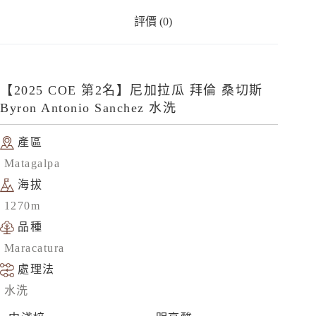
倫
評價 (0)
桑
切
斯
Byron
Antonio
【2025 COE 第2名】尼加拉瓜 拜倫 桑切斯
Sanchez
Byron Antonio Sanchez 水洗
水
洗
數
產區
量
Matagalpa
海拔
1270m
品種
Maracatura
處理法
水洗