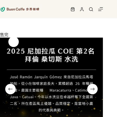
跳
至
購
主
物
要
車
內
容
售完