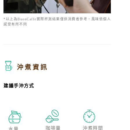
*以上為BuonCaffe實際杯測結果僅供消費者參考，風味依個人
感受有所不同
沖煮資訊
建議手沖方式
咖啡量
沖煮時間
水量
注水