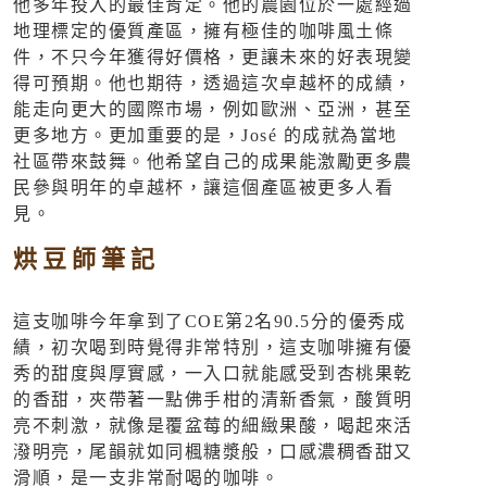
他多年投入的最佳肯定。他的農園位於一處經過
地理標定的優質產區，擁有極佳的咖啡風土條
件，不只今年獲得好價格，更讓未來的好表現變
得可預期。他也期待，透過這次卓越杯的成績，
能走向更大的國際市場，例如歐洲、亞洲，甚至
更多地方。更加重要的是，José 的成就為當地
社區帶來鼓舞。他希望自己的成果能激勵更多農
民參與明年的卓越杯，讓這個產區被更多人看
見。
烘豆師筆記
這支咖啡今年拿到了COE第2名90.5分的優秀成
績，初次喝到時覺得非常特別，這支咖啡擁有優
秀的甜度與厚實感，一入口就能感受到杏桃果乾
的香甜，夾帶著一點佛手柑的清新香氣，酸質明
亮不刺激，就像是覆盆莓的細緻果酸，喝起來活
潑明亮，尾韻就如同楓糖漿般，口感濃稠香甜又
滑順，是一支非常耐喝的咖啡。