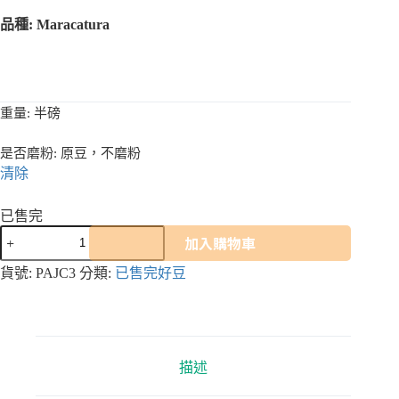
價
價
品種:
Maracatura
格：
格：
NT$ 1,049。
NT$ 899。
重量
: 半磅
是否磨粉
: 原豆，不磨粉
清除
已售完
【2025
加入購物車
COE
第
貨號:
PAJC3
分類:
已售完好豆
2
名】
尼
加
拉
描述
瓜
拜