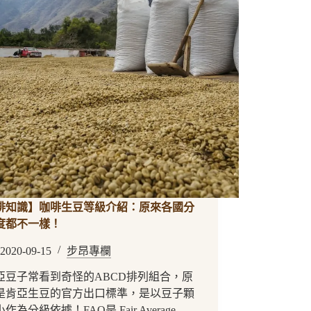
啡知識】咖啡生豆等級介紹：原來各國分
度都不一樣！
2020-09-15
步昂專欄
亞豆子常看到奇怪的ABCD排列組合，原
是肯亞生豆的官方出口標準，是以豆子顆
作為分級依據！FAQ是 Fair Average