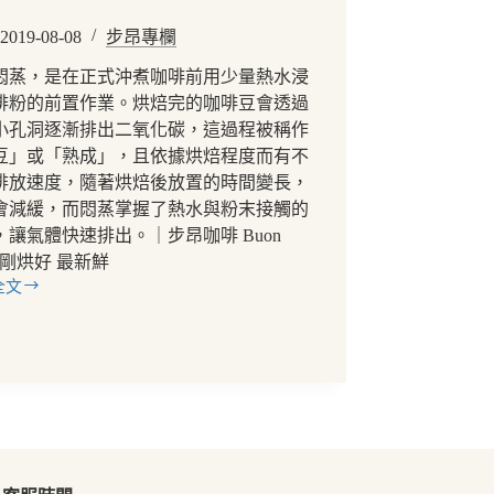
2019-08-08
步昂專欄
悶蒸，是在正式沖煮咖啡前用少量熱水浸
啡粉的前置作業。烘焙完的咖啡豆會透過
小孔洞逐漸排出二氧化碳，這過程被稱作
豆」或「熟成」，且依據烘焙程度而有不
排放速度，隨著烘焙後放置的時間變長，
會減緩，而悶蒸掌握了熱水與粉末接觸的
，讓氣體快速排出。｜步昂咖啡 Buon
fe 剛烘好 最新鮮
全文