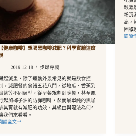
花費
寵
國
較濃
品
分
粉沉
種
級
高，
制
固醇
度
閱讀
都
【手
不
沖
【健康咖啡】想喝黑咖啡減肥？科學實驗這麼
一
器
說
樣！
具】
金
2019-12-18
步昂專欄
屬
濾
提起減重，除了運動外最常見的就是飲食控
網
制，減肥餐的食譜五花八門，從地瓜、香蕉到
與
綠茶等不同類型，從早餐規劃到晚餐，甚至風
濾
行起加椰子油的防彈咖啡，然而最單純的黑咖
紙
啡其實就有減肥的功效，其緣由與喝法為何?
的
讓我們來看看。
三
閱讀全文
大
【健
優
康
劣