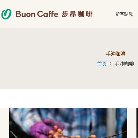
跳
至
新客點我
主
要
內
容
手沖咖啡
首頁
手沖咖啡