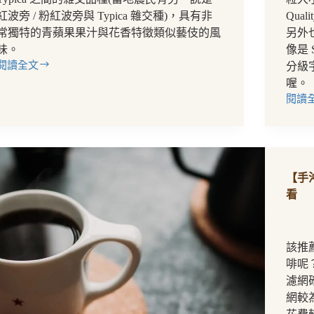
紅波旁 / 粉紅波旁與 Typica 雜交種)，具有非
Qua
常獨特的青蘋果果汁與花香特徵類似藝伎的風
另外
味。
像是 
閱讀全文
分級
【咖
喔。
啡
閱讀
生
【咖
豆】
啡
Sidra
知
–
識】
2019
WBC
咖
【手
登
啡
上
生
看
世
豆
界
等
舞
級
該推
台
介
啡呢
的
紹：
濾網
冠
原
軍
來
網較
新
各