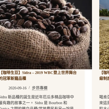
【咖啡生豆】Sidra – 2019 WBC登上世界舞台
【咖
的冠軍新寵品種
級制
2020-09-16
步昂專欄
Sidra 新品種的誕生是近年厄瓜多精品咖啡中
喝肯
最有趣的故事之一。 Sidra 是 Bourbon 和
來這
Typica 之間的雜交品種(當地農民有另一說是
粒大小