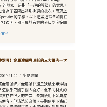
lity 的簡寫，是指「一般的等級」的意思。
也會為了區隔出特別挑選的批次，而冠上
Specialty 的字樣。以上這些通常會加掛在
字樣後面，都不屬於官方的分級制度範圍
全文
沖器具】金屬濾網與濾紙的三大優劣一次
2019-11-22
步昂專欄
薦金屬濾網／金屬濾杯還是濾紙來手沖咖
？這似乎只關乎個人喜好，但不同材質的
確實存在很大的差異。長期使用下金屬濾
為便宜，但清洗較麻煩。長期使用下濾紙