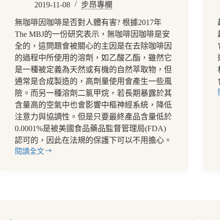
2019-11-08
步昂專欄
無咖啡因咖啡是否對人體有害? 根據2017年
The MBJ的一份研究表示，無咖啡因咖啡是安
全的，這問題會被關心的主因是在去除咖啡因
的過程中所使用的溶劑，如乙酸乙酯，雖然它
是一種被定義為天然或有機的自然萃取物，但
通常是合成製造的，高劑量使用會產生一些風
險。而另一種溶劑二氯甲烷，若長期暴露於其
含量高的空氣中也會影響中樞神經系統，降低
注意力與協調性。但是只要最終產品含量低於
0.0001%是被美國食品藥品監督管理局(FDA)
認可的，因此在法規的保護下可以不用擔心。
閱讀全文
【咖
啡
知
識】
無
咖
啡