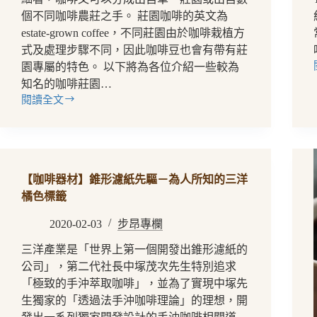
個不同咖啡農莊之手。 莊園咖啡的英文為
estate-grown coffee，不同莊園由於咖啡栽植方
式及處理步驟不同，因此咖啡豆也會有帶有莊
園專屬的特色。 以下將為各位介紹一些較為
知名的咖啡莊園…
閱讀全文
【咖
啡
莊
園】
知
【咖啡器材】錐形濾紙先驅－為人所知的三洋
名
莊
橘色標籤
園
2020-02-03
步昂專欄
到
此
三洋產業是「世界上第一個開發出錐形濾紙的
集
公司」，第二代社長中塚茂次先生特別追求
合！
「極致的手沖萃取咖啡」，並為了實現中塚先
這
些
生獨家的「透過法手沖咖啡理論」的理想，開
莊