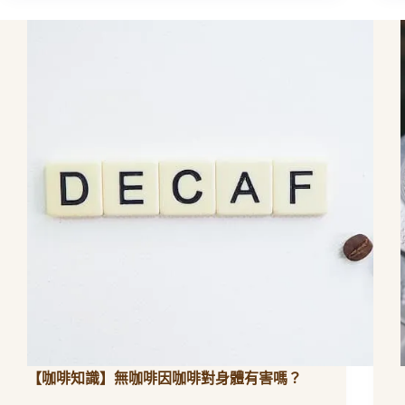
三
洋
橘
色
標
籤
【咖啡知識】無咖啡因咖啡對身體有害嗎？