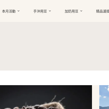
本月活動
手沖用豆
加奶用豆
精品濾