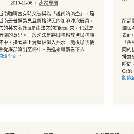
2019-11-06
步昂專欄
越南咖啡壺有時又被稱為「越南滴滴壺」，是
越南最普遍易見且價格親民的咖啡沖泡器具，
所謂
它的英文名Phin是由法文的Filtre而來，也就是
潤咖
過濾的意思。一般泡法是將咖啡粉放進咖啡濾
表面
杯中，接著蓋上濾壓板倒入熱水，隨後咖啡便
「醒
會從底部流出至杯中。點進來繼續看下去！
同的
閱讀全文
排氣
【咖
瞬間
啡
Caf
器
材】
閱讀
【基
越
礎
南
手
咖
沖
啡
知
壺
識】
介
悶
紹
蒸
與
技