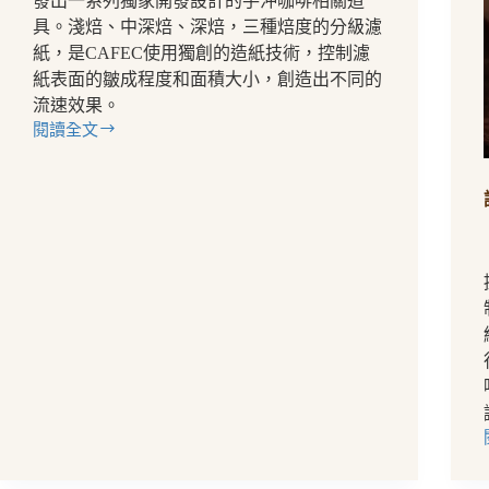
發出一系列獨家開發設計的手沖咖啡相關道
園
具。淺焙、中深焙、深焙，三種焙度的分級濾
你
紙，是CAFEC使用獨創的造紙技術，控制濾
聽
紙表面的皺成程度和面積大小，創造出不同的
過
流速效果。
幾
閱讀全文
個？
【咖
啡
器
材】
錐
形
濾
紙
先
驅
－
為
人
所
知
的