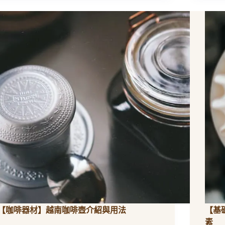
咖
一
啡】
次
想
看
喝
黑
咖
啡
減
肥？
科
學
實
驗
這
麼
說
【咖啡器材】越南咖啡壺介紹與用法
【基
素