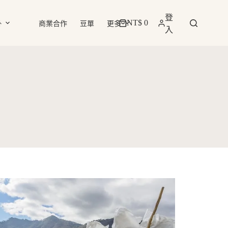
登
NT$
0
掛
商業合作
豆單
更多
購
入
物
車