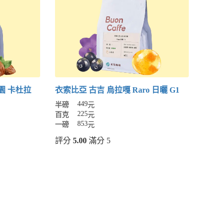
園 卡杜拉
衣索比亞 古吉 烏拉嘎 Raro 日曬 G1
449
半磅
元
225
百克
元
853
一磅
元
評分
5.00
滿分 5