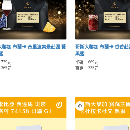
大黎加 布蘭卡 奇里波美景莊園 藝
哥斯大黎加 布蘭卡 香香莊園 M
蜜
黑蜜
729
669
元
半磅
元
365
335
元
百克
元