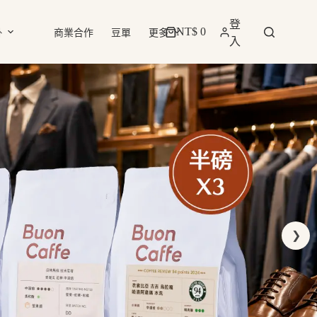
登
NT$
0
掛
商業合作
豆單
更多
購
入
物
車