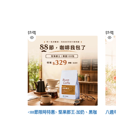
特價
特價
<88節限時特惠> 堅果郡王-加奶、黑咖
八週