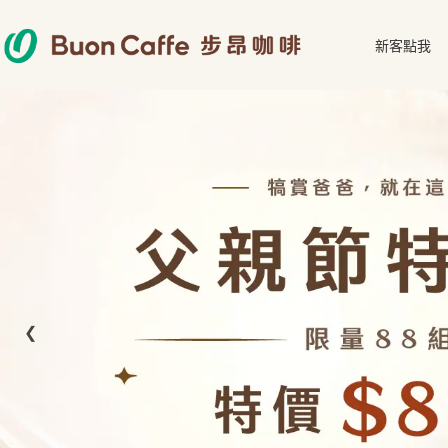
跳
至
新客點我
主
要
內
容