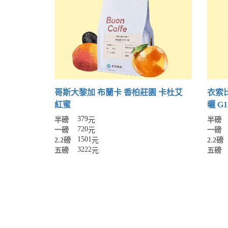
哥斯大黎加 布蘭卡 香柏莊園 卡杜艾
衣索比
紅蜜
曬 G1
379
半磅
元
半磅
720
一磅
元
一磅
1501
2.2磅
元
2.2磅
3222
五磅
元
五磅