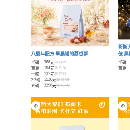
哥斯
八週年配方 早晨裡的荔香夢
伎 黑
388
$NT
439
半磅
元
半磅
194
$NT
220
百克
元
百克
737
$NT
834
一磅
元
1536
$NT
1738
2.2磅
元
3298
$NT
3732
五磅
元