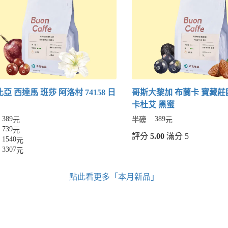
亞 西達馬 班莎 阿洛村 74158 日
哥斯大黎加 布蘭卡 寶藏莊
卡杜艾 黑蜜
389
389
元
半磅
元
739
元
評分
5.00
滿分 5
1540
元
3307
元
點此看更多「本月新品」