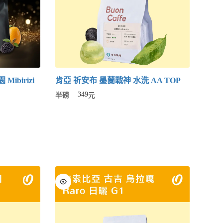
ibirizi
肯亞 祈安布 墨蘭戰神 水洗 AA TOP
349
半磅
元