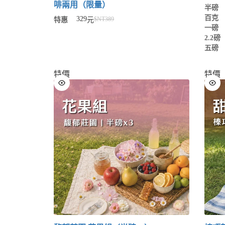
啡兩用（限量）
半磅
百克
329
$NT
389
特惠
元
一磅
2.2磅
五磅
特價
特價