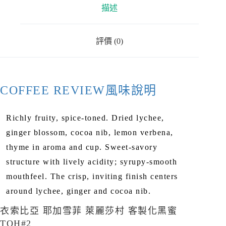
描述
評價 (0)
COFFEE REVIEW風味說明
Richly fruity, spice-toned. Dried lychee,
ginger blossom, cocoa nib, lemon verbena,
thyme in aroma and cup. Sweet-savory
structure with lively acidity; syrupy-smooth
mouthfeel. The crisp, inviting finish centers
around lychee, ginger and cocoa nib.
衣索比亞 耶加雪菲 萊麗莎村 客製化黑蜜
TOH#2