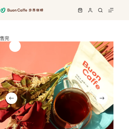
跳
至
購
主
物
要
車
內
容
售完