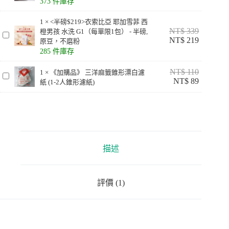
每
373 件庫存
／
週
小）
1
×
<半磅$219>衣索比亞 耶加雪菲 西
優
數
NT$
339
橙男孩 水洗 G1（每單限1包） - 半磅,
惠
<
量
NT$
219
原豆，不磨粉
>
半
285 件庫存
秋
磅
田
$
NT$
110
1
×
《加購品》 三洋麻籤錐形漂白濾
犬
2
《
NT$
89
紙 (1-2人錐形濾紙)
1
特
加
9
調
購
>
-
品
衣
義
》
索
式
三
比
配
洋
亞
方
描述
麻
耶
-
籤
加
半
錐
雪
磅
評價 (1)
形
,
菲
漂
原
西
白
豆
橙
濾
，
男
紙
不