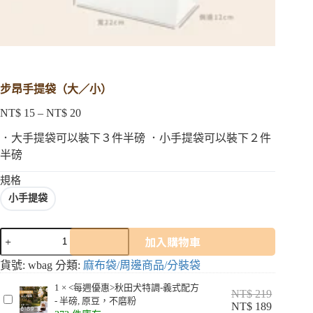
步昂手提袋（大／小）
NT$
15
–
NT$
20
價
格
．大手提袋可以裝下３件半磅 ．小手提袋可以裝下２件
範
半磅
圍：
NT$ 15
規格
到
小手提袋
NT$ 20
步
加入購物車
昂
手
貨號:
wbag
分類:
麻布袋/周邊商品/分裝袋
提
1
×
<每週優惠>秋田犬特調-義式配方
NT$
219
袋
<
- 半磅, 原豆，不磨粉
NT$
189
（大