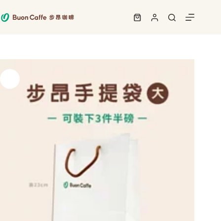
跳
至
購
主
物
要
車
內
容