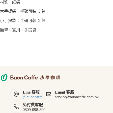
孩
材質：紙袋
(
磨
水
1
粉
洗
大手提袋：半磅可裝 ３包
-
G
2
1
小手提袋：半磅可裝 ２包
人
（
錐
簡單、實用、手提袋
每
形
單
濾
限
紙
1
)
包
）
-
半
磅
,
原
豆
，
Line 客服
Email 客服
不
@buoncaffe
service@buoncaffe.com.tw
磨
免付費客服
粉
0809-098-890