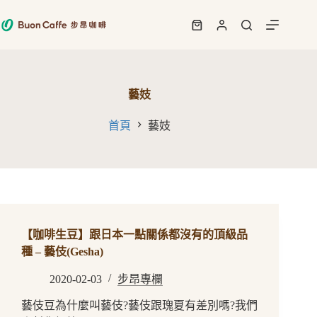
跳
至
購
主
物
要
車
內
容
藝妓
首頁
藝妓
【咖啡生豆】跟日本一點關係都沒有的頂級品
種 – 藝伎(Gesha)
2020-02-03
步昂專欄
藝伎豆為什麼叫藝伎?藝伎跟瑰夏有差別嗎?我們