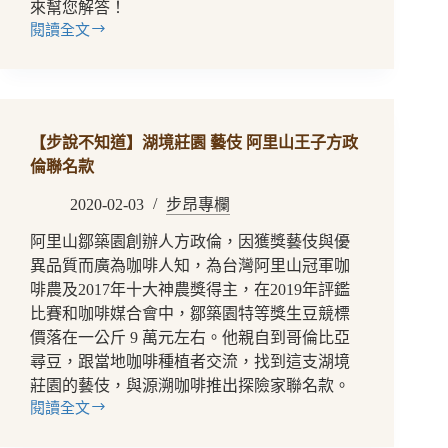
來幫您解答！
閱讀全文
【咖
啡
生
豆】
跟
【步說不知道】湖境莊園 藝伎 阿里山王子方政
日
本
倫聯名款
一
2020-02-03
步昂專欄
點
關
阿里山鄒築園創辦人方政倫，因獲獎藝伎與優
係
異品質而廣為咖啡人知，為台灣阿里山冠軍咖
都
啡農及2017年十大神農獎得主，在2019年評鑑
沒
有
比賽和咖啡媒合會中，鄒築園特等獎生豆競標
的
價落在一公斤 9 萬元左右。他親自到哥倫比亞
頂
尋豆，跟當地咖啡種植者交流，找到這支湖境
級
莊園的藝伎，與源溯咖啡推出探險家聯名款。
品
閱讀全文
種
【步
–
說