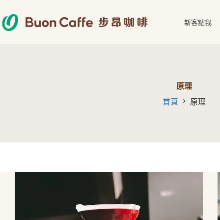
跳
至
新客點我
主
要
內
容
原理
首頁
原理