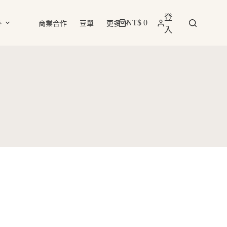
登
NT$
0
掛
商業合作
豆單
更多
購
入
物
車