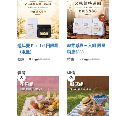
週年慶 Plus 1+1回饋組
88節感恩三入組 限量
（限量）
特惠$888
899
888
$NT
1058
$NT
1047
特惠
元
特惠
元
特價
特價