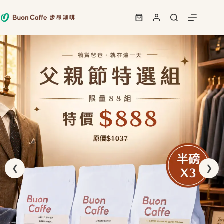
跳
至
購
主
物
要
車
內
容