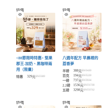
特價
特價
<88節限時特惠> 堅果
八週年配方 早晨裡的
郡王-加奶、黑咖啡兩
荔香夢
用（限量）
388
$NT
439
半磅
元
194
$NT
220
百克
元
329
$NT
389
特惠
元
737
$NT
834
一磅
元
1536
$NT
1738
2.2磅
元
3298
$NT
3732
五磅
元
特價
特價