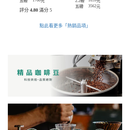
1708
1659
五磅
元
2.2磅
元
3562
五磅
元
評分
4.80
滿分 5
點此看更多「熱銷品項」