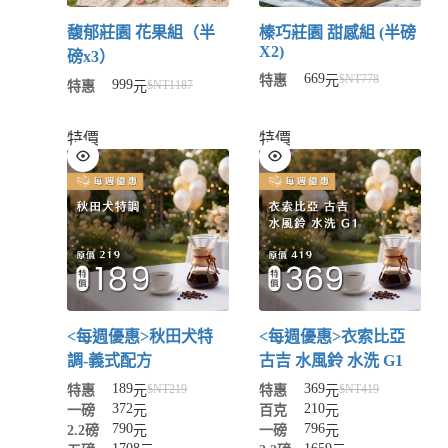
馥郁莊園 花果組（半
榛巧莊園 甜感組 (半磅
X2)
磅x3）
669
$NT
778
特惠
元
999
$NT
1187
特惠
元
特價
特價
<每週優惠>秋田犬特
<每週優惠>衣索比亞
調-義式配方
古吉 水風鈴 水洗 G1
189
369
$NT
219
$NT
419
特惠
元
特惠
元
372
210
一磅
元
百克
元
790
796
2.2磅
元
一磅
元