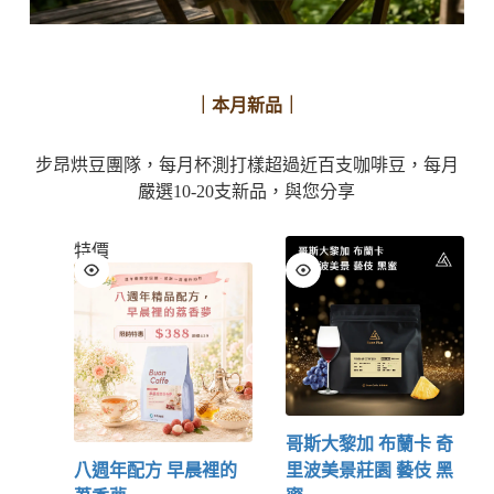
｜本月新品｜
步昂烘豆團隊，每月杯測打樣超過近百支咖啡豆，每月
嚴選10-20支新品，與您分享
特價
哥斯大黎加 布蘭卡 奇
八週年配方 早晨裡的
里波美景莊園 藝伎 黑