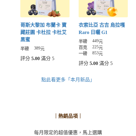
哥斯大黎加 布蘭卡 寶
衣索比亞 古吉 烏拉嘎
藏莊園 卡杜拉 卡杜艾
Raro 日曬 G1
黑蜜
449
半磅
元
225
百克
元
389
半磅
元
853
一磅
元
評分
5.00
滿分 5
評分
5.00
滿分 5
點此看更多「本月新品」
｜熱銷品項｜
每月限定的超值優惠，馬上選購