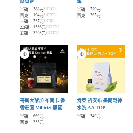
荔香夢
蜜
388
729
$NT
439
半磅
元
半磅
元
194
365
$NT
220
百克
元
百克
元
737
$NT
834
一磅
元
1536
$NT
1738
2.2磅
元
3298
$NT
3732
五磅
元
哥斯大黎加 布蘭卡 香
肯亞 祈安布 墨蘭戰神
香莊園 Mibirizi 黑蜜
水洗 AA TOP
669
349
半磅
元
半磅
元
335
百克
元