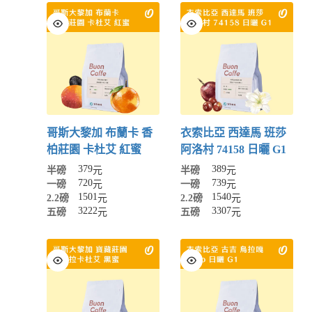
哥斯大黎加 布蘭卡 香
衣索比亞 西達馬 班莎
柏莊園 卡杜艾 紅蜜
阿洛村 74158 日曬 G1
379
389
半磅
元
半磅
元
720
739
一磅
元
一磅
元
1501
1540
2.2磅
元
2.2磅
元
3222
3307
五磅
元
五磅
元